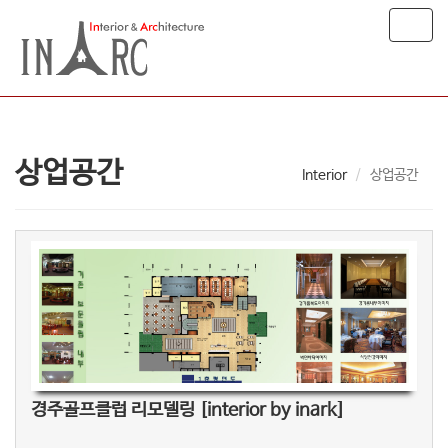
T
o
g
g
l
e
n
상업공간
a
Interior
상업공간
v
i
g
a
t
i
o
n
경주골프클럽 리모델링 [interior by inark]