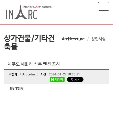
T
o
g
g
l
e
상가건물/기타건
n
Architecture
상업시설
a
축물
v
i
g
a
제주도 세화리 신축 펜션 공사
t
i
작성자
InArc(admin)
시간
2024-01-22 10:20:21
o
네이버
n
첨부파일
: